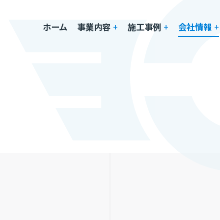
ホーム
事業内容
+
施工事例
+
会社情報
+
公共事業工事
一般住宅・アパート工事
会社概要
民間工事
公共事業工事
横田塗装店の強み
ビル･工場･商業施設工事