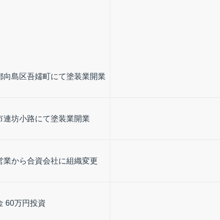
都向島区吾嬬町にて塗装業開業
市連坊小路にて塗装業開業
営業から合資会社に組織変更
 60万円投資